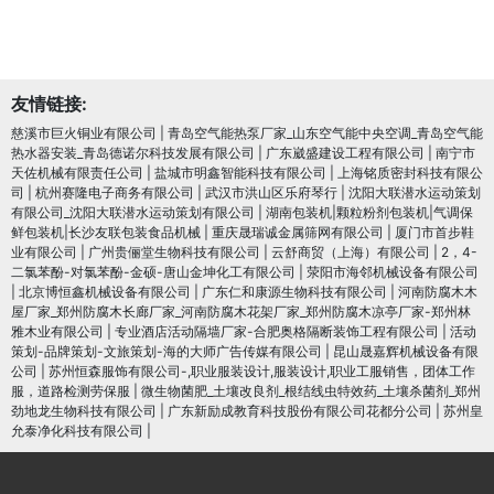
友情链接:
慈溪市巨火铜业有限公司
|
青岛空气能热泵厂家_山东空气能中央空调_青岛空气能
热水器安装_青岛德诺尔科技发展有限公司
|
广东崴盛建设工程有限公司
|
南宁市
天佐机械有限责任公司
|
盐城市明鑫智能科技有限公司
|
上海铭质密封科技有限公
司
|
杭州赛隆电子商务有限公司
|
武汉市洪山区乐府琴行
|
沈阳大联潜水运动策划
有限公司_沈阳大联潜水运动策划有限公司
|
湖南包装机|颗粒粉剂包装机|气调保
鲜包装机|长沙友联包装食品机械
|
重庆晟瑞诚金属筛网有限公司
|
厦门市首步鞋
业有限公司
|
广州贵俪堂生物科技有限公司
|
云舒商贸（上海）有限公司
|
2，4-
二氯苯酚-对氯苯酚-金硕-唐山金坤化工有限公司
|
荥阳市海邻机械设备有限公司
|
北京博恒鑫机械设备有限公司
|
广东仁和康源生物科技有限公司
|
河南防腐木木
屋厂家_郑州防腐木长廊厂家_河南防腐木花架厂家_郑州防腐木凉亭厂家-郑州林
雅木业有限公司
|
专业酒店活动隔墙厂家-合肥奥格隔断装饰工程有限公司
|
活动
策划-品牌策划-文旅策划-海的大师广告传媒有限公司
|
昆山晟嘉辉机械设备有限
公司
|
苏州恒森服饰有限公司-,职业服装设计,服装设计,职业工服销售，团体工作
服，道路检测劳保服
|
微生物菌肥_土壤改良剂_根结线虫特效药_土壤杀菌剂_郑州
劲地龙生物科技有限公司
|
广东新励成教育科技股份有限公司花都分公司
|
苏州皇
允泰净化科技有限公司
|