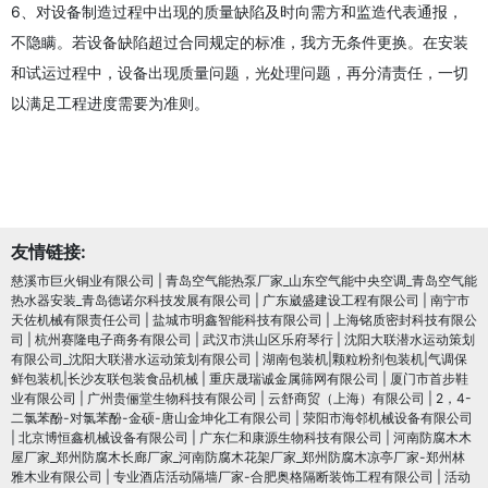
6、对设备制造过程中出现的质量缺陷及时向需方和监造代表通报，
不隐瞒。若设备缺陷超过合同规定的标准，我方无条件更换。在安装
和试运过程中，设备出现质量问题，光处理问题，再分清责任，一切
以满足工程进度需要为准则。
友情链接:
慈溪市巨火铜业有限公司
|
青岛空气能热泵厂家_山东空气能中央空调_青岛空气能
热水器安装_青岛德诺尔科技发展有限公司
|
广东崴盛建设工程有限公司
|
南宁市
天佐机械有限责任公司
|
盐城市明鑫智能科技有限公司
|
上海铭质密封科技有限公
司
|
杭州赛隆电子商务有限公司
|
武汉市洪山区乐府琴行
|
沈阳大联潜水运动策划
有限公司_沈阳大联潜水运动策划有限公司
|
湖南包装机|颗粒粉剂包装机|气调保
鲜包装机|长沙友联包装食品机械
|
重庆晟瑞诚金属筛网有限公司
|
厦门市首步鞋
业有限公司
|
广州贵俪堂生物科技有限公司
|
云舒商贸（上海）有限公司
|
2，4-
二氯苯酚-对氯苯酚-金硕-唐山金坤化工有限公司
|
荥阳市海邻机械设备有限公司
|
北京博恒鑫机械设备有限公司
|
广东仁和康源生物科技有限公司
|
河南防腐木木
屋厂家_郑州防腐木长廊厂家_河南防腐木花架厂家_郑州防腐木凉亭厂家-郑州林
雅木业有限公司
|
专业酒店活动隔墙厂家-合肥奥格隔断装饰工程有限公司
|
活动