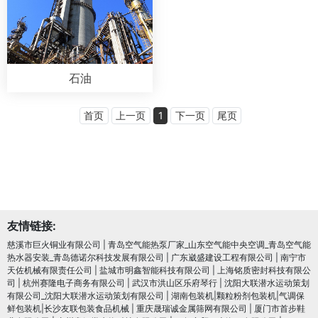
石油
首页
上一页
1
下一页
尾页
友情链接:
慈溪市巨火铜业有限公司
|
青岛空气能热泵厂家_山东空气能中央空调_青岛空气能
热水器安装_青岛德诺尔科技发展有限公司
|
广东崴盛建设工程有限公司
|
南宁市
天佐机械有限责任公司
|
盐城市明鑫智能科技有限公司
|
上海铭质密封科技有限公
司
|
杭州赛隆电子商务有限公司
|
武汉市洪山区乐府琴行
|
沈阳大联潜水运动策划
有限公司_沈阳大联潜水运动策划有限公司
|
湖南包装机|颗粒粉剂包装机|气调保
鲜包装机|长沙友联包装食品机械
|
重庆晟瑞诚金属筛网有限公司
|
厦门市首步鞋