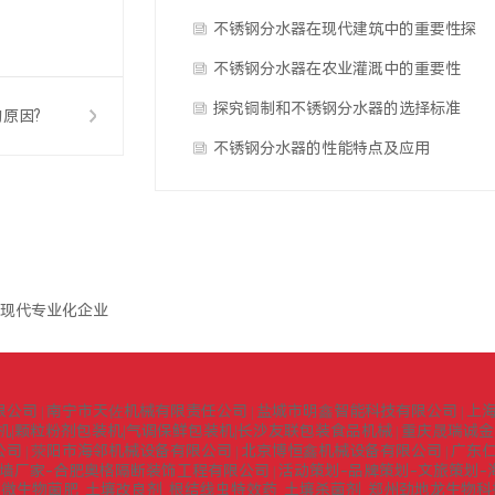
的截止阀
不锈钢分水器在现代建筑中的重要性探
讨
不锈钢分水器在农业灌溉中的重要性
探究铜制和不锈钢分水器的选择标准
原因?
不锈钢分水器的性能特点及应用
现代专业化企业
限公司
南宁市天佐机械有限责任公司
盐城市明鑫智能科技有限公司
上
|
|
|
机|颗粒粉剂包装机|气调保鲜包装机|长沙友联包装食品机械
重庆晟瑞诚金
|
公司
荥阳市海邻机械设备有限公司
北京博恒鑫机械设备有限公司
广东
|
|
|
墙厂家-合肥奥格隔断装饰工程有限公司
活动策划-品牌策划-文旅策划-
|
微生物菌肥_土壤改良剂_根结线虫特效药_土壤杀菌剂_郑州劲地龙生物
|