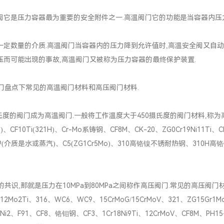
它是压力容器最为重要的安全附件之一.高温阀门它的功能是当容器内压
数量的介质.高温阀门当容器内的压力降到允许值时,高温安全阀又自动
压而可能出现的事故,高温阀门又被称为压力容器的最终保护装置.
盘点下常见的高温阀门材料和高压阀门材料.
的阀门成为高温阀门.一般将工作温度大于450摄氏度的阀门材料,称为
、CF10Ti(321H)、Cr-Mo系铸钢、CF8M、CK-20、ZG0Cr19Ni11Ti、
WC9(介质是水或蒸汽)、C5(ZG1Cr5Mo)、310高铬镍不锈耐热钢、310H
,那就是压力在10MPa到80MPa之间称作高压阀门.常见的高压阀门材
12Mo2Ti、316、WC6、WC9、15CrMoG/15CrMoV、321、ZG15Gr1M
17Ni2、F91、CF8、铬钼钢、CF3、1Cr18Ni9Ti、12CrMoV、CF8M、PH