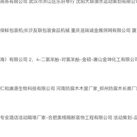
商务有限公司
武汉市洪山区乐府琴行
沈阳大联潜水运动策划有限公
保鲜包装机|长沙友联包装食品机械
重庆晟瑞诚金属筛网有限公司
厦
海）有限公司
2，4-二氯苯酚-对氯苯酚-金硕-唐山金坤化工有限公
仁和康源生物科技有限公司
河南防腐木木屋厂家_郑州防腐木长廊厂
专业酒店活动隔墙厂家-合肥奥格隔断装饰工程有限公司
活动策划-