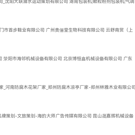
司_沈阳大联潜水运动策划有限公司
湖南包装机|颗粒粉剂包装机|气调
门市首步鞋业有限公司
广州贵俪堂生物科技有限公司
云舒商贸（上
司
荥阳市海邻机械设备有限公司
北京博恒鑫机械设备有限公司
广东
家_河南防腐木花架厂家_郑州防腐木凉亭厂家-郑州林雅木业有限公
品牌策划-文旅策划-海的大师广告传媒有限公司
昆山晟嘉辉机械设备