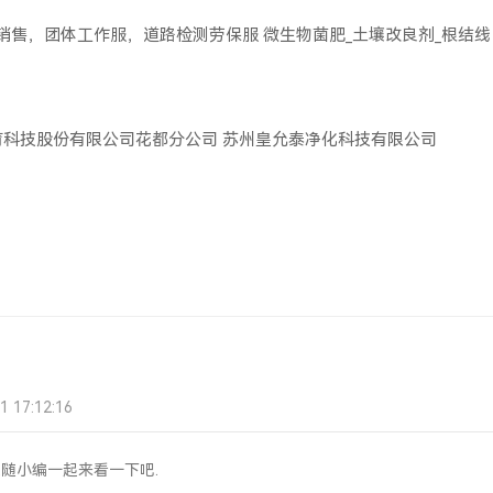
服销售，团体工作服，道路检测劳保服
微生物菌肥_土壤改良剂_根结线
育科技股份有限公司花都分公司
苏州皇允泰净化科技有限公司
17:12:16
随小编一起来看一下吧.