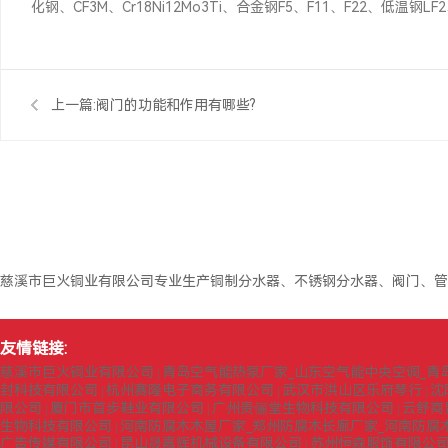
化钢、CF3M、Cr18Ni12Mo3Ti、合金钢F5、F11、F22、低温钢LF2
上一篇:
阀门的功能和作用有哪些?
慈溪市巨火铜业有限公司专业生产铜制分水器、不锈钢分水器、阀门、管
友情链接:
慈溪市巨火铜业有限公司
青岛空气能热泵厂家_山东空气能中央空调_青
|
封科技有限公司
杭州赛隆电子商务有限公司
武汉市洪山区乐府琴行
沈
|
|
|
限公司
厦门市首步鞋业有限公司
广州贵俪堂生物科技有限公司
云舒商
|
|
|
生物科技有限公司
河南防腐木木屋厂家_郑州防腐木长廊厂家_河南防腐
|
广告传媒有限公司
昆山晟嘉辉机械设备有限公司
苏州恒森服饰有限公司
|
|