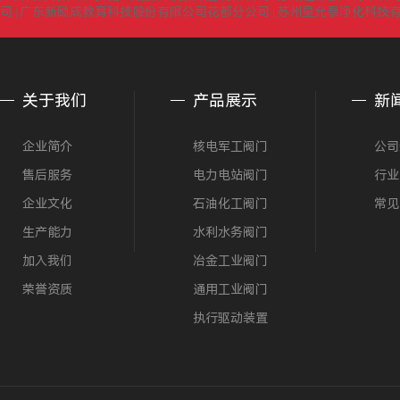
司
广东新励成教育科技股份有限公司花都分公司
苏州皇允泰净化科技
|
|
关于我们
产品展示
新
企业简介
核电军工阀门
公司
售后服务
电力电站阀门
行业
企业文化
石油化工阀门
常见
生产能力
水利水务阀门
加入我们
冶金工业阀门
荣誉资质
通用工业阀门
执行驱动装置