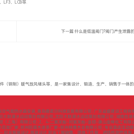
、LF3、LCB等.
下一篇:
什么是低温阀门?阀门产生泄露的
件（钢制）暖气放风堵头等，是一家集设计、锻造、生产、销售于一体的
岛空气能热水器安装_青岛德诺尔科技发展有限公司
广东崴盛建设工程有
|
阳大联潜水运动策划有限公司_沈阳大联潜水运动策划有限公司
湖南包装
|
贸（上海）有限公司
2，4-二氯苯酚-对氯苯酚-金硕-唐山金坤化工有限
|
木花架厂家_郑州防腐木凉亭厂家-郑州林雅木业有限公司
专业酒店活动隔
|
-,职业服装设计,服装设计,职业工服销售，团体工作服，道路检测劳保服