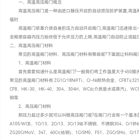
一、高温高压阀门概念
高温高压阀门是一种由进口静压开启的自动泄压防护装置,高温阀
值时.
高温阀门依靠介质自身的压力自动开启阀门,高温阀门迅速排出一定
全阀使容器内压力始终低于允许压力的上限,高温阀门自动防止因超
二、高温高压阀门材料
常见的高温阀门材料、高压阀门材料有哪些呢?下面就让科科阀门
1、高温阀门材料
首先需要知道什么是高温阀门?一般我们将工作温度大于450摄氏度
常见的高温阀门材料有:ZG1Cr18Ni9Ti、Cr-Ni耐热合金、CF8Ti(321)
CF8、HK-30、HK-40、304、304H、WC6(介质是水或蒸汽)、
钢等.
2、高压阀门材料
那压力超过多少就可以叫做高压阀门呢?在阀门行业有一个基本的共识
A105/WCB、1Cr13、2Cr13、3Cr13铬不锈钢、不锈钢304、Cr18Ni
ZG20CrMoV、347、40Cr(铬钢)、1Cr5M0、F51、ZGCr5Mo、Cr