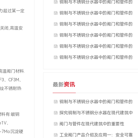
技术进步与研发动态
铜制与不锈钢分水器中的阀门和管件的
力超过某一定
创新应用案例
铜制与不锈钢分水器中的阀门和管件的
技术交流与合作
铜制与不锈钢分水器中的阀门和管件的
关闭,高温安
行业标准与发展
铜制与不锈钢分水器中的阀门和管件的
进口政策解读
铜制与不锈钢分水器中的阀门和管件的
出口贸易情况
铜制与不锈钢分水器中的阀门和管件的
市场需求分析
高温阀门材料.
CF3、CF3M、
最新
资讯
高铬镍不锈耐热
铜制与不锈钢分水器中的阀门和管件的
安装与调试方法
探究铜制与不锈钢分水器在现代建筑中
料有:碳钢
o1V、
的应用
阀门与管件在现代建筑中的重要性
15-7Mo沉淀硬
工业阀门产品介绍及应用一：安全可靠