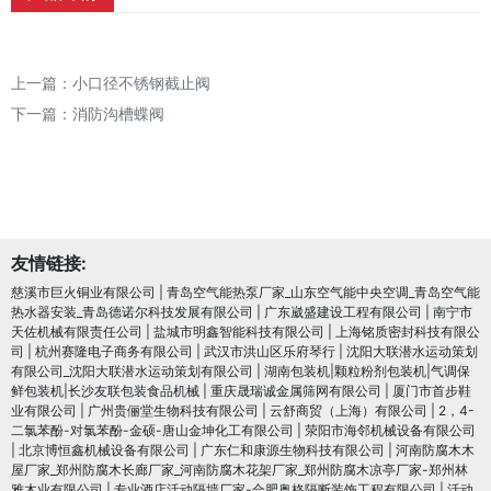
上一篇：
小口径不锈钢截止阀
下一篇：
消防沟槽蝶阀
友情链接:
慈溪市巨火铜业有限公司
|
青岛空气能热泵厂家_山东空气能中央空调_青岛空气能
热水器安装_青岛德诺尔科技发展有限公司
|
广东崴盛建设工程有限公司
|
南宁市
天佐机械有限责任公司
|
盐城市明鑫智能科技有限公司
|
上海铭质密封科技有限公
司
|
杭州赛隆电子商务有限公司
|
武汉市洪山区乐府琴行
|
沈阳大联潜水运动策划
有限公司_沈阳大联潜水运动策划有限公司
|
湖南包装机|颗粒粉剂包装机|气调保
鲜包装机|长沙友联包装食品机械
|
重庆晟瑞诚金属筛网有限公司
|
厦门市首步鞋
业有限公司
|
广州贵俪堂生物科技有限公司
|
云舒商贸（上海）有限公司
|
2，4-
二氯苯酚-对氯苯酚-金硕-唐山金坤化工有限公司
|
荥阳市海邻机械设备有限公司
|
北京博恒鑫机械设备有限公司
|
广东仁和康源生物科技有限公司
|
河南防腐木木
屋厂家_郑州防腐木长廊厂家_河南防腐木花架厂家_郑州防腐木凉亭厂家-郑州林
雅木业有限公司
|
专业酒店活动隔墙厂家-合肥奥格隔断装饰工程有限公司
|
活动