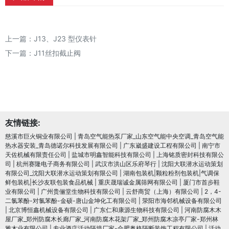
上一篇：
J13、J23 型仪表针
下一篇：
J11丝扣截止阀
友情链接:
慈溪市巨火铜业有限公司
|
青岛空气能热泵厂家_山东空气能中央空调_青岛空气能
热水器安装_青岛德诺尔科技发展有限公司
|
广东崴盛建设工程有限公司
|
南宁市
天佐机械有限责任公司
|
盐城市明鑫智能科技有限公司
|
上海铭质密封科技有限公
司
|
杭州赛隆电子商务有限公司
|
武汉市洪山区乐府琴行
|
沈阳大联潜水运动策划
有限公司_沈阳大联潜水运动策划有限公司
|
湖南包装机|颗粒粉剂包装机|气调保
鲜包装机|长沙友联包装食品机械
|
重庆晟瑞诚金属筛网有限公司
|
厦门市首步鞋
业有限公司
|
广州贵俪堂生物科技有限公司
|
云舒商贸（上海）有限公司
|
2，4-
二氯苯酚-对氯苯酚-金硕-唐山金坤化工有限公司
|
荥阳市海邻机械设备有限公司
|
北京博恒鑫机械设备有限公司
|
广东仁和康源生物科技有限公司
|
河南防腐木木
屋厂家_郑州防腐木长廊厂家_河南防腐木花架厂家_郑州防腐木凉亭厂家-郑州林
雅木业有限公司
|
专业酒店活动隔墙厂家-合肥奥格隔断装饰工程有限公司
|
活动