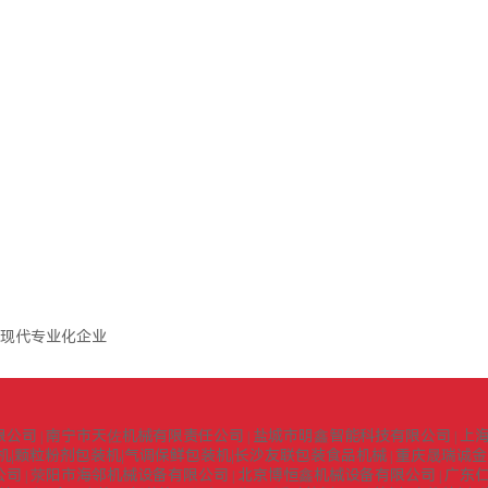
现代专业化企业
限公司
南宁市天佐机械有限责任公司
盐城市明鑫智能科技有限公司
上
|
|
|
机|颗粒粉剂包装机|气调保鲜包装机|长沙友联包装食品机械
重庆晟瑞诚金
|
公司
荥阳市海邻机械设备有限公司
北京博恒鑫机械设备有限公司
广东
|
|
|