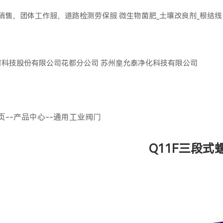
服销售，团体工作服，道路检测劳保服
微生物菌肥_土壤改良剂_根结线
育科技股份有限公司花都分公司
苏州皇允泰净化科技有限公司
页
--
产品中心
--
通用工业阀门
Q11F三段式