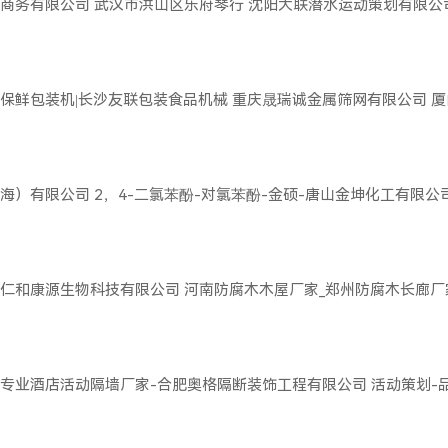
商务有限公司
武汉市洪山区乐府琴行
沈阳大联潜水运动策划有限公
保鲜包装机|长沙友联包装食品机械
重庆晟瑞诚金属筛网有限公司
厦
海）有限公司
2，4-二氯苯酚-对氯苯酚-金硕-唐山金坤化工有限公
仁和康源生物科技有限公司
河南防腐木木屋厂家_郑州防腐木长廊厂
专业酒店活动隔墙厂家-合肥奥格隔断装饰工程有限公司
活动策划-