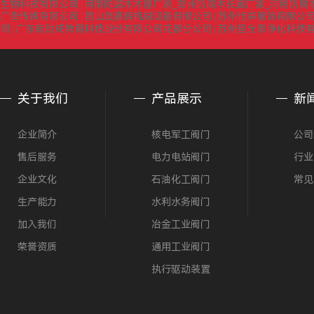
生物科技有限公司
河南防腐木木屋厂家_郑州防腐木长廊厂家_河南防腐
|
广告传媒有限公司
昆山晟嘉辉机械设备有限公司
苏州恒森服饰有限公司
|
|
司
广东新励成教育科技股份有限公司花都分公司
苏州皇允泰净化科技
|
|
关于我们
产品展示
新
企业简介
核电军工阀门
公司
售后服务
电力电站阀门
行业
企业文化
石油化工阀门
常见
生产能力
水利水务阀门
加入我们
冶金工业阀门
荣誉资质
通用工业阀门
执行驱动装置