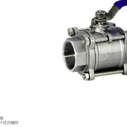
球阀
三片式内螺纹