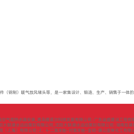
件（钢制）暖气放风堵头等，是一家集设计、锻造、生产、销售于一体的
岛空气能热水器安装_青岛德诺尔科技发展有限公司
广东崴盛建设工程有
|
阳大联潜水运动策划有限公司_沈阳大联潜水运动策划有限公司
湖南包装
|
贸（上海）有限公司
2，4-二氯苯酚-对氯苯酚-金硕-唐山金坤化工有限
|