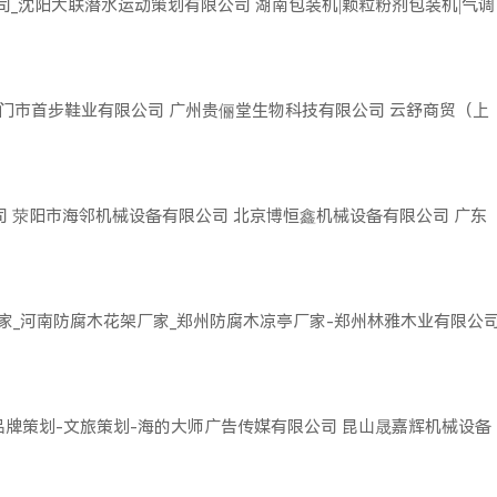
司_沈阳大联潜水运动策划有限公司
湖南包装机|颗粒粉剂包装机|气调
门市首步鞋业有限公司
广州贵俪堂生物科技有限公司
云舒商贸（上
司
荥阳市海邻机械设备有限公司
北京博恒鑫机械设备有限公司
广东
家_河南防腐木花架厂家_郑州防腐木凉亭厂家-郑州林雅木业有限公
品牌策划-文旅策划-海的大师广告传媒有限公司
昆山晟嘉辉机械设备