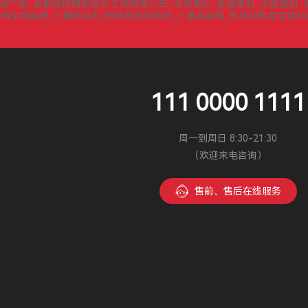
墙厂家-合肥奥格隔断装饰工程有限公司
活动策划-品牌策划-文旅策划-
|
微生物菌肥_土壤改良剂_根结线虫特效药_土壤杀菌剂_郑州劲地龙生物
|
111 0000 1111
周一到周日 8:30-21:30
（欢迎来电咨询）
售前、售后在线服务