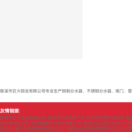
慈溪市巨火铜业有限公司专业生产铜制分水器、不锈钢分水器、阀门、管
友情链接:
慈溪市巨火铜业有限公司
青岛空气能热泵厂家_山东空气能中央空调_青
|
封科技有限公司
杭州赛隆电子商务有限公司
武汉市洪山区乐府琴行
沈
|
|
|
限公司
厦门市首步鞋业有限公司
广州贵俪堂生物科技有限公司
云舒商
|
|
|