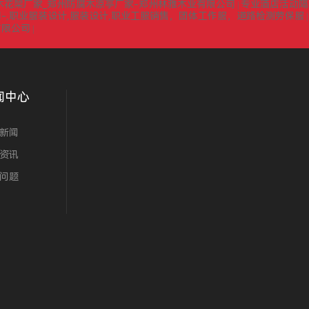
木花架厂家_郑州防腐木凉亭厂家-郑州林雅木业有限公司
专业酒店活动隔
|
-,职业服装设计,服装设计,职业工服销售，团体工作服，道路检测劳保服
有限公司
|
闻中心
新闻
资讯
问题