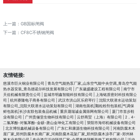
上一篇：
GB国标闸阀
下一篇：
CF8C不锈钢闸阀
友情链接:
慈溪市巨火铜业有限公司
|
青岛空气能热泵厂家_山东空气能中央空调_青岛空气能
热水器安装_青岛德诺尔科技发展有限公司
|
广东崴盛建设工程有限公司
|
南宁市
天佐机械有限责任公司
|
盐城市明鑫智能科技有限公司
|
上海铭质密封科技有限公
司
|
杭州赛隆电子商务有限公司
|
武汉市洪山区乐府琴行
|
沈阳大联潜水运动策划
有限公司_沈阳大联潜水运动策划有限公司
|
湖南包装机|颗粒粉剂包装机|气调保
鲜包装机|长沙友联包装食品机械
|
重庆晟瑞诚金属筛网有限公司
|
厦门市首步鞋
业有限公司
|
广州贵俪堂生物科技有限公司
|
云舒商贸（上海）有限公司
|
2，4-
二氯苯酚-对氯苯酚-金硕-唐山金坤化工有限公司
|
荥阳市海邻机械设备有限公司
|
北京博恒鑫机械设备有限公司
|
广东仁和康源生物科技有限公司
|
河南防腐木木
屋厂家_郑州防腐木长廊厂家_河南防腐木花架厂家_郑州防腐木凉亭厂家-郑州林
雅木业有限公司
|
专业酒店活动隔墙厂家-合肥奥格隔断装饰工程有限公司
|
活动