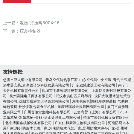
上一篇：
泄压-持压阀500X-16
下一篇：
压差控制器
友情链接:
慈溪市巨火铜业有限公司
|
青岛空气能热泵厂家_山东空气能中央空调_青岛空气能
热水器安装_青岛德诺尔科技发展有限公司
|
广东崴盛建设工程有限公司
|
南宁市
天佐机械有限责任公司
|
盐城市明鑫智能科技有限公司
|
上海铭质密封科技有限公
司
|
杭州赛隆电子商务有限公司
|
武汉市洪山区乐府琴行
|
沈阳大联潜水运动策划
有限公司_沈阳大联潜水运动策划有限公司
|
湖南包装机|颗粒粉剂包装机|气调保
鲜包装机|长沙友联包装食品机械
|
重庆晟瑞诚金属筛网有限公司
|
厦门市首步鞋
业有限公司
|
广州贵俪堂生物科技有限公司
|
云舒商贸（上海）有限公司
|
2，4-
二氯苯酚-对氯苯酚-金硕-唐山金坤化工有限公司
|
荥阳市海邻机械设备有限公司
|
北京博恒鑫机械设备有限公司
|
广东仁和康源生物科技有限公司
|
河南防腐木木
屋厂家_郑州防腐木长廊厂家_河南防腐木花架厂家_郑州防腐木凉亭厂家-郑州林
雅木业有限公司
|
专业酒店活动隔墙厂家-合肥奥格隔断装饰工程有限公司
|
活动