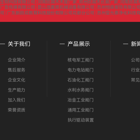
生物科技有限公司
河南防腐木木屋厂家_郑州防腐木长廊厂家_河南防腐
|
广告传媒有限公司
昆山晟嘉辉机械设备有限公司
苏州恒森服饰有限公司
|
|
司
广东新励成教育科技股份有限公司花都分公司
苏州皇允泰净化科技
|
|
关于我们
产品展示
新
企业简介
核电军工阀门
公司
售后服务
电力电站阀门
行业
企业文化
石油化工阀门
常见
生产能力
水利水务阀门
加入我们
冶金工业阀门
荣誉资质
通用工业阀门
执行驱动装置