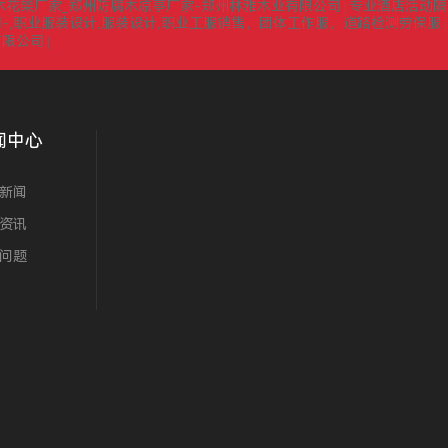
木花架厂家_郑州防腐木凉亭厂家-郑州林雅木业有限公司
专业酒店活动隔
|
-,职业服装设计,服装设计,职业工服销售，团体工作服，道路检测劳保服
有限公司
|
闻中心
新闻
资讯
问题