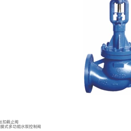
钢丝扣截止阀
×X隔膜式多功能水泵控制阀