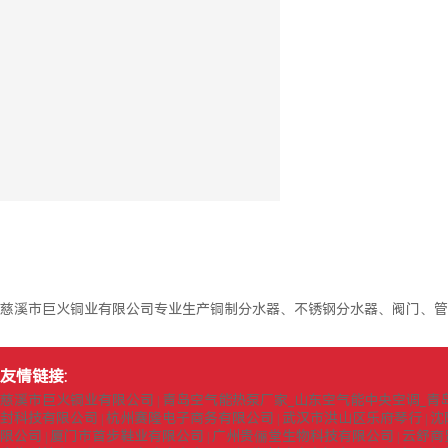
慈溪市巨火铜业有限公司专业生产铜制分水器、不锈钢分水器、阀门、管
友情链接:
慈溪市巨火铜业有限公司
青岛空气能热泵厂家_山东空气能中央空调_青
|
封科技有限公司
杭州赛隆电子商务有限公司
武汉市洪山区乐府琴行
沈
|
|
|
限公司
厦门市首步鞋业有限公司
广州贵俪堂生物科技有限公司
云舒商
|
|
|