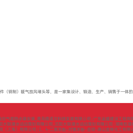
件（钢制）暖气放风堵头等，是一家集设计、锻造、生产、销售于一体的
岛空气能热水器安装_青岛德诺尔科技发展有限公司
广东崴盛建设工程有
|
阳大联潜水运动策划有限公司_沈阳大联潜水运动策划有限公司
湖南包装
|
贸（上海）有限公司
2，4-二氯苯酚-对氯苯酚-金硕-唐山金坤化工有限
|