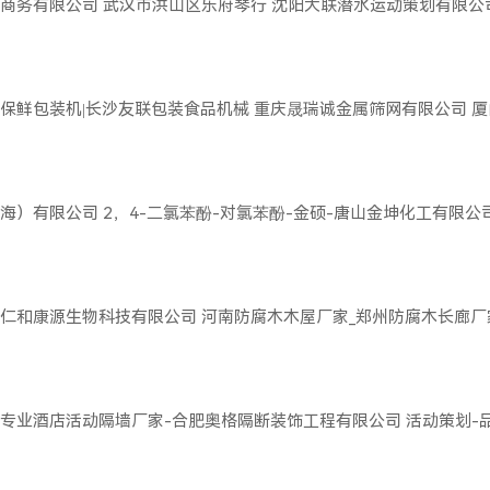
商务有限公司
武汉市洪山区乐府琴行
沈阳大联潜水运动策划有限公
保鲜包装机|长沙友联包装食品机械
重庆晟瑞诚金属筛网有限公司
厦
海）有限公司
2，4-二氯苯酚-对氯苯酚-金硕-唐山金坤化工有限公
仁和康源生物科技有限公司
河南防腐木木屋厂家_郑州防腐木长廊厂
专业酒店活动隔墙厂家-合肥奥格隔断装饰工程有限公司
活动策划-