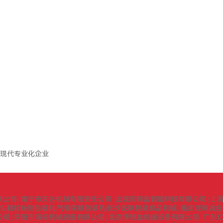
现代专业化企业
限公司
南宁市天佐机械有限责任公司
盐城市明鑫智能科技有限公司
上
|
|
|
机|颗粒粉剂包装机|气调保鲜包装机|长沙友联包装食品机械
重庆晟瑞诚金
|
公司
荥阳市海邻机械设备有限公司
北京博恒鑫机械设备有限公司
广东
|
|
|