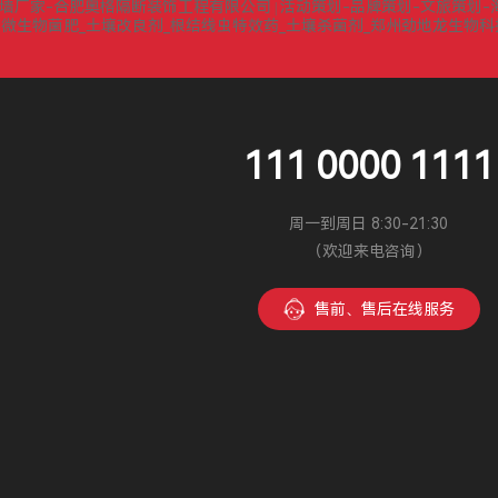
墙厂家-合肥奥格隔断装饰工程有限公司
活动策划-品牌策划-文旅策划-
|
微生物菌肥_土壤改良剂_根结线虫特效药_土壤杀菌剂_郑州劲地龙生物
|
111 0000 1111
周一到周日 8:30-21:30
（欢迎来电咨询）
售前、售后在线服务