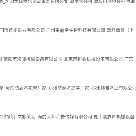
司_沈阳大联潜水运动策划有限公司
湖南包装机|颗粒粉剂包装机|气调
门市首步鞋业有限公司
广州贵俪堂生物科技有限公司
云舒商贸（上
司
荥阳市海邻机械设备有限公司
北京博恒鑫机械设备有限公司
广东
家_河南防腐木花架厂家_郑州防腐木凉亭厂家-郑州林雅木业有限公
品牌策划-文旅策划-海的大师广告传媒有限公司
昆山晟嘉辉机械设备