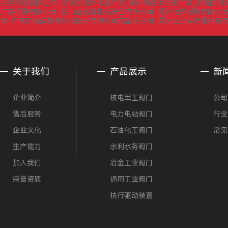
生物科技有限公司
河南防腐木木屋厂家_郑州防腐木长廊厂家_河南防腐
|
广告传媒有限公司
昆山晟嘉辉机械设备有限公司
苏州恒森服饰有限公司
|
|
司
广东新励成教育科技股份有限公司花都分公司
苏州皇允泰净化科技
|
|
关于我们
产品展示
新
企业简介
核电军工阀门
公司
售后服务
电力电站阀门
行业
企业文化
石油化工阀门
常见
生产能力
水利水务阀门
加入我们
冶金工业阀门
荣誉资质
通用工业阀门
执行驱动装置