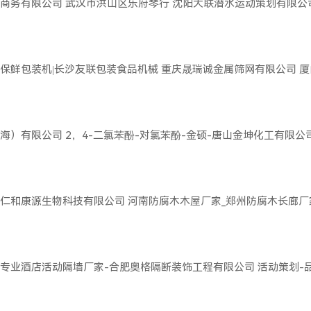
商务有限公司
武汉市洪山区乐府琴行
沈阳大联潜水运动策划有限公
保鲜包装机|长沙友联包装食品机械
重庆晟瑞诚金属筛网有限公司
厦
海）有限公司
2，4-二氯苯酚-对氯苯酚-金硕-唐山金坤化工有限公
仁和康源生物科技有限公司
河南防腐木木屋厂家_郑州防腐木长廊厂
专业酒店活动隔墙厂家-合肥奥格隔断装饰工程有限公司
活动策划-