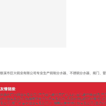
慈溪市巨火铜业有限公司专业生产铜制分水器、不锈钢分水器、阀门、管
友情链接:
慈溪市巨火铜业有限公司
青岛空气能热泵厂家_山东空气能中央空调_青
|
封科技有限公司
杭州赛隆电子商务有限公司
武汉市洪山区乐府琴行
沈
|
|
|
限公司
厦门市首步鞋业有限公司
广州贵俪堂生物科技有限公司
云舒商
|
|
|