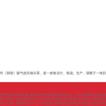
件（钢制）暖气放风堵头等，是一家集设计、锻造、生产、销售于一体的
岛空气能热水器安装_青岛德诺尔科技发展有限公司
广东崴盛建设工程有
|
阳大联潜水运动策划有限公司_沈阳大联潜水运动策划有限公司
湖南包装
|
贸（上海）有限公司
2，4-二氯苯酚-对氯苯酚-金硕-唐山金坤化工有限
|