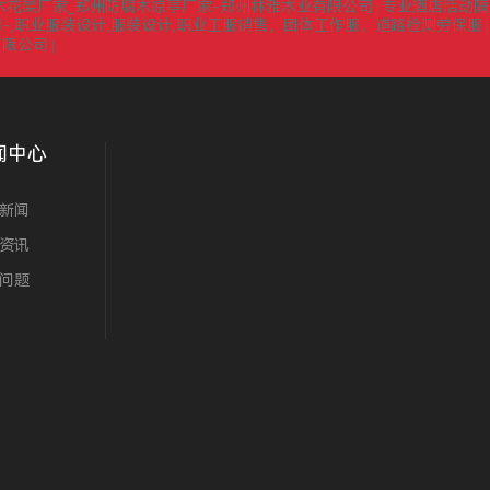
木花架厂家_郑州防腐木凉亭厂家-郑州林雅木业有限公司
专业酒店活动隔
|
-,职业服装设计,服装设计,职业工服销售，团体工作服，道路检测劳保服
有限公司
|
闻中心
新闻
资讯
问题