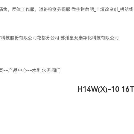
服销售，团体工作服，道路检测劳保服
微生物菌肥_土壤改良剂_根结线
育科技股份有限公司花都分公司
苏州皇允泰净化科技有限公司
页
--
产品中心
--
水利水务阀门
H14W(X)-10 