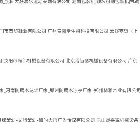
司_沈阳大联潜水运动策划有限公司
湖南包装机|颗粒粉剂包装机|气调
门市首步鞋业有限公司
广州贵俪堂生物科技有限公司
云舒商贸（上
司
荥阳市海邻机械设备有限公司
北京博恒鑫机械设备有限公司
广东
家_河南防腐木花架厂家_郑州防腐木凉亭厂家-郑州林雅木业有限公
品牌策划-文旅策划-海的大师广告传媒有限公司
昆山晟嘉辉机械设备