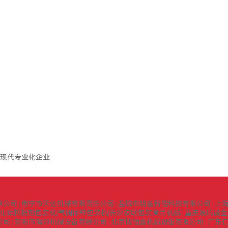
现代专业化企业
限公司
南宁市天佐机械有限责任公司
盐城市明鑫智能科技有限公司
上
|
|
|
机|颗粒粉剂包装机|气调保鲜包装机|长沙友联包装食品机械
重庆晟瑞诚金
|
公司
荥阳市海邻机械设备有限公司
北京博恒鑫机械设备有限公司
广东
|
|
|