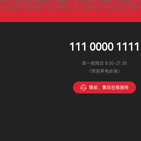
墙厂家-合肥奥格隔断装饰工程有限公司
活动策划-品牌策划-文旅策划-
|
微生物菌肥_土壤改良剂_根结线虫特效药_土壤杀菌剂_郑州劲地龙生物
|
111 0000 1111
周一到周日 8:30-21:30
（欢迎来电咨询）
售前、售后在线服务