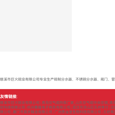
慈溪市巨火铜业有限公司专业生产铜制分水器、不锈钢分水器、阀门、管
友情链接:
慈溪市巨火铜业有限公司
青岛空气能热泵厂家_山东空气能中央空调_青
|
封科技有限公司
杭州赛隆电子商务有限公司
武汉市洪山区乐府琴行
沈
|
|
|
限公司
厦门市首步鞋业有限公司
广州贵俪堂生物科技有限公司
云舒商
|
|
|