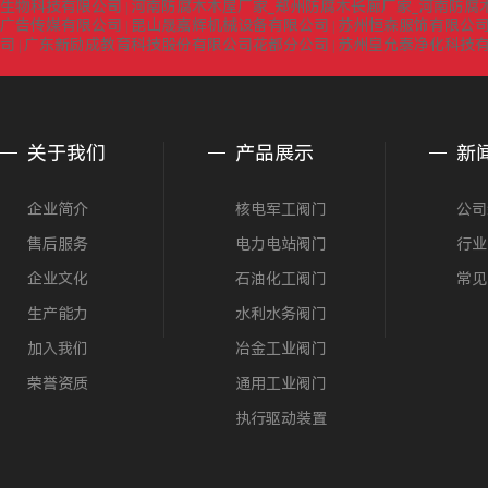
生物科技有限公司
河南防腐木木屋厂家_郑州防腐木长廊厂家_河南防腐
|
广告传媒有限公司
昆山晟嘉辉机械设备有限公司
苏州恒森服饰有限公司
|
|
司
广东新励成教育科技股份有限公司花都分公司
苏州皇允泰净化科技
|
|
关于我们
产品展示
新
企业简介
核电军工阀门
公司
售后服务
电力电站阀门
行业
企业文化
石油化工阀门
常见
生产能力
水利水务阀门
加入我们
冶金工业阀门
荣誉资质
通用工业阀门
执行驱动装置