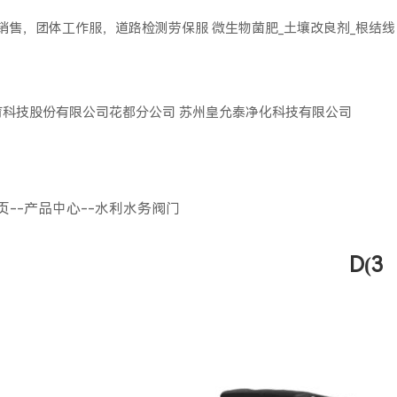
服销售，团体工作服，道路检测劳保服
微生物菌肥_土壤改良剂_根结线
育科技股份有限公司花都分公司
苏州皇允泰净化科技有限公司
页
--
产品中心
--
水利水务阀门
D(3