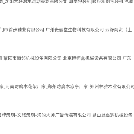
司_沈阳大联潜水运动策划有限公司
湖南包装机|颗粒粉剂包装机|气调
门市首步鞋业有限公司
广州贵俪堂生物科技有限公司
云舒商贸（上
司
荥阳市海邻机械设备有限公司
北京博恒鑫机械设备有限公司
广东
家_河南防腐木花架厂家_郑州防腐木凉亭厂家-郑州林雅木业有限公
品牌策划-文旅策划-海的大师广告传媒有限公司
昆山晟嘉辉机械设备