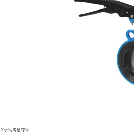
381Ⅹ手柄沟槽蝶阀