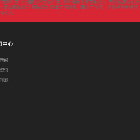
木花架厂家_郑州防腐木凉亭厂家-郑州林雅木业有限公司
专业酒店活动隔
|
-,职业服装设计,服装设计,职业工服销售，团体工作服，道路检测劳保服
有限公司
|
闻中心
新闻
资讯
问题