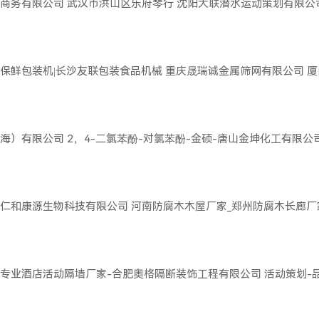
商务有限公司
武汉市洪山区乐府琴行
沈阳大联潜水运动策划有限公
保鲜包装机|长沙友联包装食品机械
重庆晟瑞诚金属筛网有限公司
厦
海）有限公司
2，4-二氯苯酚-对氯苯酚-金硕-唐山金坤化工有限公
仁和康源生物科技有限公司
河南防腐木木屋厂家_郑州防腐木长廊厂
专业酒店活动隔墙厂家-合肥奥格隔断装饰工程有限公司
活动策划-