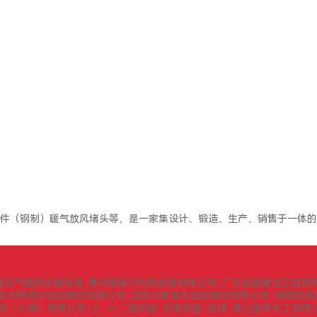
件（钢制）暖气放风堵头等，是一家集设计、锻造、生产、销售于一体的
岛空气能热水器安装_青岛德诺尔科技发展有限公司
广东崴盛建设工程有
|
阳大联潜水运动策划有限公司_沈阳大联潜水运动策划有限公司
湖南包装
|
贸（上海）有限公司
2，4-二氯苯酚-对氯苯酚-金硕-唐山金坤化工有限
|