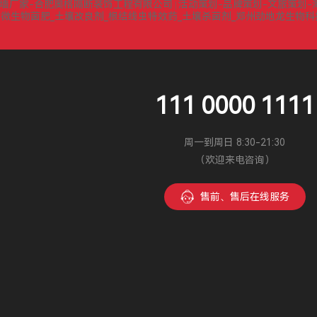
墙厂家-合肥奥格隔断装饰工程有限公司
活动策划-品牌策划-文旅策划-
|
微生物菌肥_土壤改良剂_根结线虫特效药_土壤杀菌剂_郑州劲地龙生物
|
111 0000 1111
周一到周日 8:30-21:30
（欢迎来电咨询）
售前、售后在线服务