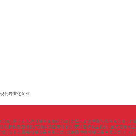
现代专业化企业
限公司
南宁市天佐机械有限责任公司
盐城市明鑫智能科技有限公司
上
|
|
|
机|颗粒粉剂包装机|气调保鲜包装机|长沙友联包装食品机械
重庆晟瑞诚金
|
公司
荥阳市海邻机械设备有限公司
北京博恒鑫机械设备有限公司
广东
|
|
|