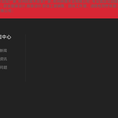
木花架厂家_郑州防腐木凉亭厂家-郑州林雅木业有限公司
专业酒店活动隔
|
-,职业服装设计,服装设计,职业工服销售，团体工作服，道路检测劳保服
有限公司
|
闻中心
新闻
资讯
问题