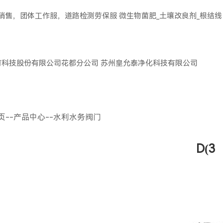
服销售，团体工作服，道路检测劳保服
微生物菌肥_土壤改良剂_根结线
育科技股份有限公司花都分公司
苏州皇允泰净化科技有限公司
页
--
产品中心
--
水利水务阀门
D(3