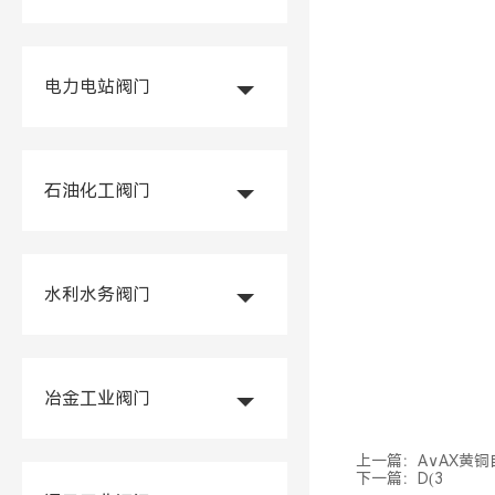
电力电站阀门
石油化工阀门
水利水务阀门
冶金工业阀门
上一篇：
A∨AX黄
下一篇：
D(3