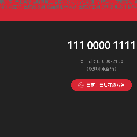
墙厂家-合肥奥格隔断装饰工程有限公司
活动策划-品牌策划-文旅策划-
|
微生物菌肥_土壤改良剂_根结线虫特效药_土壤杀菌剂_郑州劲地龙生物
|
111 0000 1111
周一到周日 8:30-21:30
（欢迎来电咨询）
售前、售后在线服务