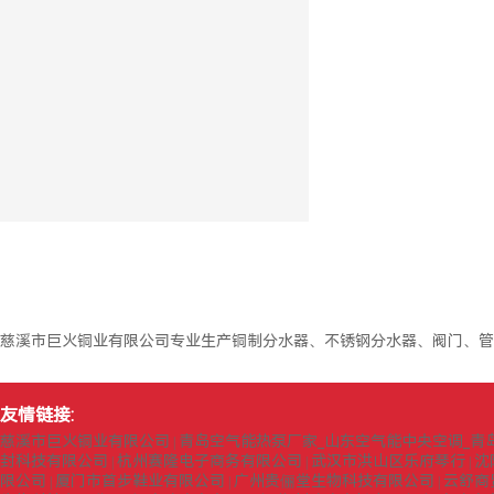
慈溪市巨火铜业有限公司专业生产铜制分水器、不锈钢分水器、阀门、管
友情链接:
慈溪市巨火铜业有限公司
青岛空气能热泵厂家_山东空气能中央空调_青
|
封科技有限公司
杭州赛隆电子商务有限公司
武汉市洪山区乐府琴行
沈
|
|
|
限公司
厦门市首步鞋业有限公司
广州贵俪堂生物科技有限公司
云舒商
|
|
|