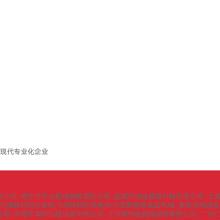
现代专业化企业
限公司
南宁市天佐机械有限责任公司
盐城市明鑫智能科技有限公司
上
|
|
|
机|颗粒粉剂包装机|气调保鲜包装机|长沙友联包装食品机械
重庆晟瑞诚金
|
公司
荥阳市海邻机械设备有限公司
北京博恒鑫机械设备有限公司
广东
|
|
|