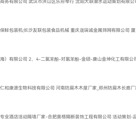
商务有限公司
武汉市洪山区乐府琴行
沈阳大联潜水运动策划有限公
保鲜包装机|长沙友联包装食品机械
重庆晟瑞诚金属筛网有限公司
厦
海）有限公司
2，4-二氯苯酚-对氯苯酚-金硕-唐山金坤化工有限公
仁和康源生物科技有限公司
河南防腐木木屋厂家_郑州防腐木长廊厂
专业酒店活动隔墙厂家-合肥奥格隔断装饰工程有限公司
活动策划-