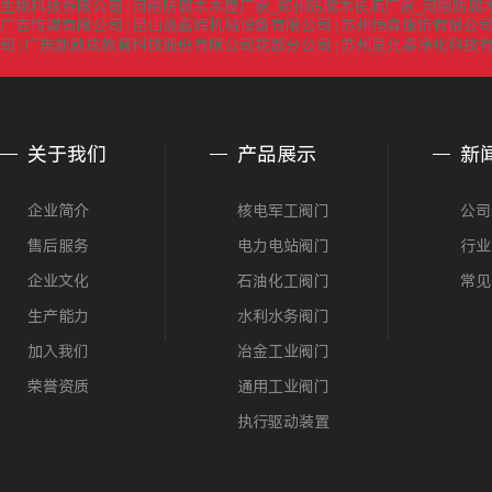
生物科技有限公司
河南防腐木木屋厂家_郑州防腐木长廊厂家_河南防腐
|
广告传媒有限公司
昆山晟嘉辉机械设备有限公司
苏州恒森服饰有限公司
|
|
司
广东新励成教育科技股份有限公司花都分公司
苏州皇允泰净化科技
|
|
关于我们
产品展示
新
企业简介
核电军工阀门
公司
售后服务
电力电站阀门
行业
企业文化
石油化工阀门
常见
生产能力
水利水务阀门
加入我们
冶金工业阀门
荣誉资质
通用工业阀门
执行驱动装置