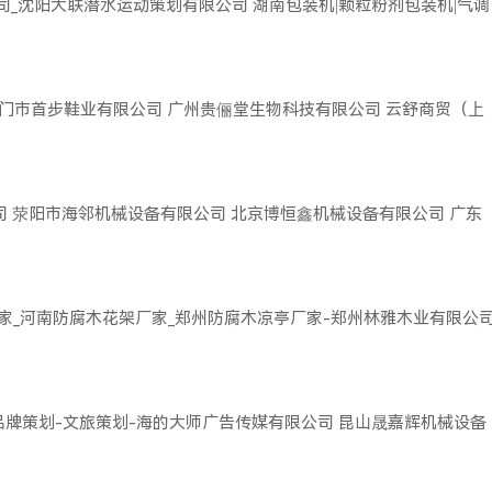
司_沈阳大联潜水运动策划有限公司
湖南包装机|颗粒粉剂包装机|气调
门市首步鞋业有限公司
广州贵俪堂生物科技有限公司
云舒商贸（上
司
荥阳市海邻机械设备有限公司
北京博恒鑫机械设备有限公司
广东
家_河南防腐木花架厂家_郑州防腐木凉亭厂家-郑州林雅木业有限公
品牌策划-文旅策划-海的大师广告传媒有限公司
昆山晟嘉辉机械设备