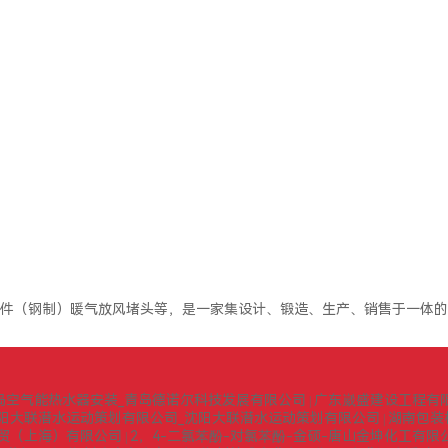
件（钢制）暖气放风堵头等，是一家集设计、锻造、生产、销售于一体的
岛空气能热水器安装_青岛德诺尔科技发展有限公司
广东崴盛建设工程有
|
阳大联潜水运动策划有限公司_沈阳大联潜水运动策划有限公司
湖南包装
|
贸（上海）有限公司
2，4-二氯苯酚-对氯苯酚-金硕-唐山金坤化工有限
|