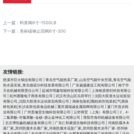
上一篇：
料浆阀6寸-1500LB
下一篇：
美标碳钢止回阀6寸-300
友情链接:
慈溪市巨火铜业有限公司
|
青岛空气能热泵厂家_山东空气能中央空调_青岛空气能
热水器安装_青岛德诺尔科技发展有限公司
|
广东崴盛建设工程有限公司
|
南宁市
天佐机械有限责任公司
|
盐城市明鑫智能科技有限公司
|
上海铭质密封科技有限公
司
|
杭州赛隆电子商务有限公司
|
武汉市洪山区乐府琴行
|
沈阳大联潜水运动策划
有限公司_沈阳大联潜水运动策划有限公司
|
湖南包装机|颗粒粉剂包装机|气调保
鲜包装机|长沙友联包装食品机械
|
重庆晟瑞诚金属筛网有限公司
|
厦门市首步鞋
业有限公司
|
广州贵俪堂生物科技有限公司
|
云舒商贸（上海）有限公司
|
2，4-
二氯苯酚-对氯苯酚-金硕-唐山金坤化工有限公司
|
荥阳市海邻机械设备有限公司
|
北京博恒鑫机械设备有限公司
|
广东仁和康源生物科技有限公司
|
河南防腐木木
屋厂家_郑州防腐木长廊厂家_河南防腐木花架厂家_郑州防腐木凉亭厂家-郑州林
雅木业有限公司
|
专业酒店活动隔墙厂家-合肥奥格隔断装饰工程有限公司
|
活动