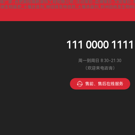
墙厂家-合肥奥格隔断装饰工程有限公司
活动策划-品牌策划-文旅策划-
|
微生物菌肥_土壤改良剂_根结线虫特效药_土壤杀菌剂_郑州劲地龙生物
|
111 0000 1111
周一到周日 8:30-21:30
（欢迎来电咨询）
售前、售后在线服务