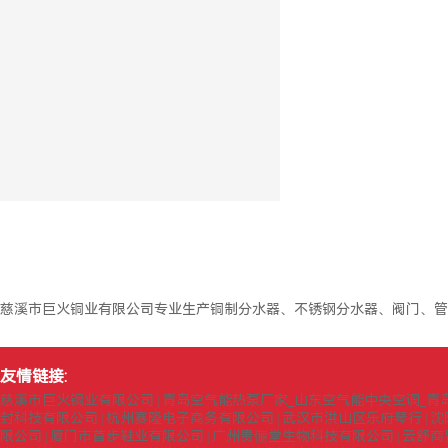
慈溪市巨火铜业有限公司专业生产铜制分水器、不锈钢分水器、阀门、管
友情链接:
慈溪市巨火铜业有限公司
青岛空气能热泵厂家_山东空气能中央空调_青
|
封科技有限公司
杭州赛隆电子商务有限公司
武汉市洪山区乐府琴行
沈
|
|
|
限公司
厦门市首步鞋业有限公司
广州贵俪堂生物科技有限公司
云舒商
|
|
|