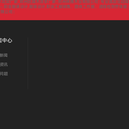
木花架厂家_郑州防腐木凉亭厂家-郑州林雅木业有限公司
专业酒店活动隔
|
-,职业服装设计,服装设计,职业工服销售，团体工作服，道路检测劳保服
有限公司
|
闻中心
新闻
资讯
问题