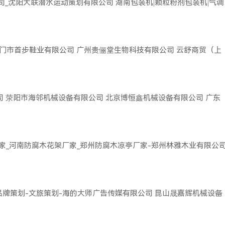
司_沈阳大联潜水运动策划有限公司
湖南包装机|颗粒粉剂包装机|气调
门市首步鞋业有限公司
广州贵俪堂生物科技有限公司
云舒商贸（上
司
荥阳市海邻机械设备有限公司
北京博恒鑫机械设备有限公司
广东
家_河南防腐木花架厂家_郑州防腐木凉亭厂家-郑州林雅木业有限公
品牌策划-文旅策划-海的大师广告传媒有限公司
昆山晟嘉辉机械设备