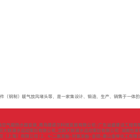
件（钢制）暖气放风堵头等，是一家集设计、锻造、生产、销售于一体的
岛空气能热水器安装_青岛德诺尔科技发展有限公司
广东崴盛建设工程有
|
阳大联潜水运动策划有限公司_沈阳大联潜水运动策划有限公司
湖南包装
|
贸（上海）有限公司
2，4-二氯苯酚-对氯苯酚-金硕-唐山金坤化工有限
|