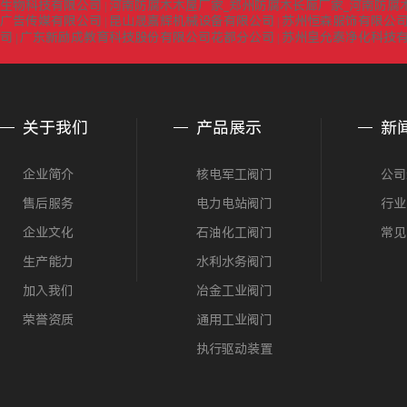
生物科技有限公司
河南防腐木木屋厂家_郑州防腐木长廊厂家_河南防腐
|
广告传媒有限公司
昆山晟嘉辉机械设备有限公司
苏州恒森服饰有限公司
|
|
司
广东新励成教育科技股份有限公司花都分公司
苏州皇允泰净化科技
|
|
关于我们
产品展示
新
企业简介
核电军工阀门
公司
售后服务
电力电站阀门
行业
企业文化
石油化工阀门
常见
生产能力
水利水务阀门
加入我们
冶金工业阀门
荣誉资质
通用工业阀门
执行驱动装置