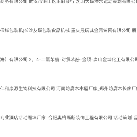
商务有限公司
武汉市洪山区乐府琴行
沈阳大联潜水运动策划有限公
保鲜包装机|长沙友联包装食品机械
重庆晟瑞诚金属筛网有限公司
厦
海）有限公司
2，4-二氯苯酚-对氯苯酚-金硕-唐山金坤化工有限公
仁和康源生物科技有限公司
河南防腐木木屋厂家_郑州防腐木长廊厂
专业酒店活动隔墙厂家-合肥奥格隔断装饰工程有限公司
活动策划-