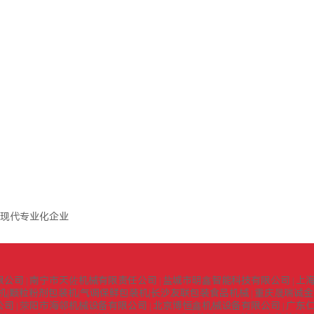
现代专业化企业
限公司
南宁市天佐机械有限责任公司
盐城市明鑫智能科技有限公司
上
|
|
|
机|颗粒粉剂包装机|气调保鲜包装机|长沙友联包装食品机械
重庆晟瑞诚金
|
公司
荥阳市海邻机械设备有限公司
北京博恒鑫机械设备有限公司
广东
|
|
|