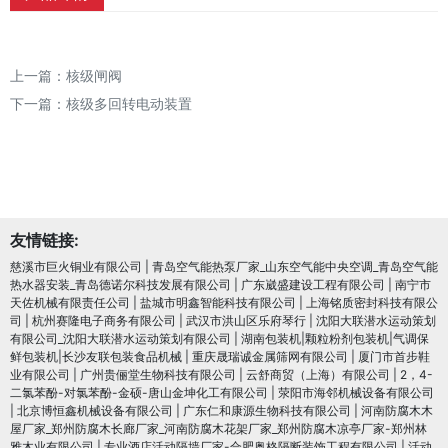
上一篇：
核级闸阀
下一篇：
核级多回转电动装置
友情链接:
慈溪市巨火铜业有限公司
|
青岛空气能热泵厂家_山东空气能中央空调_青岛空气能
热水器安装_青岛德诺尔科技发展有限公司
|
广东崴盛建设工程有限公司
|
南宁市
天佐机械有限责任公司
|
盐城市明鑫智能科技有限公司
|
上海铭质密封科技有限公
司
|
杭州赛隆电子商务有限公司
|
武汉市洪山区乐府琴行
|
沈阳大联潜水运动策划
有限公司_沈阳大联潜水运动策划有限公司
|
湖南包装机|颗粒粉剂包装机|气调保
鲜包装机|长沙友联包装食品机械
|
重庆晟瑞诚金属筛网有限公司
|
厦门市首步鞋
业有限公司
|
广州贵俪堂生物科技有限公司
|
云舒商贸（上海）有限公司
|
2，4-
二氯苯酚-对氯苯酚-金硕-唐山金坤化工有限公司
|
荥阳市海邻机械设备有限公司
|
北京博恒鑫机械设备有限公司
|
广东仁和康源生物科技有限公司
|
河南防腐木木
屋厂家_郑州防腐木长廊厂家_河南防腐木花架厂家_郑州防腐木凉亭厂家-郑州林
雅木业有限公司
|
专业酒店活动隔墙厂家-合肥奥格隔断装饰工程有限公司
|
活动