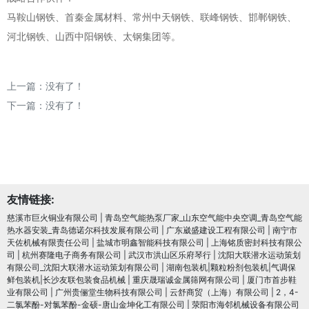
马鞍山钢铁、首秦金属材料、常州中天钢铁、联峰钢铁、邯郸钢铁、
河北钢铁、山西中阳钢铁、太钢集团等。
上一篇：没有了！
下一篇：没有了！
友情链接:
慈溪市巨火铜业有限公司
|
青岛空气能热泵厂家_山东空气能中央空调_青岛空气能
热水器安装_青岛德诺尔科技发展有限公司
|
广东崴盛建设工程有限公司
|
南宁市
天佐机械有限责任公司
|
盐城市明鑫智能科技有限公司
|
上海铭质密封科技有限公
司
|
杭州赛隆电子商务有限公司
|
武汉市洪山区乐府琴行
|
沈阳大联潜水运动策划
有限公司_沈阳大联潜水运动策划有限公司
|
湖南包装机|颗粒粉剂包装机|气调保
鲜包装机|长沙友联包装食品机械
|
重庆晟瑞诚金属筛网有限公司
|
厦门市首步鞋
业有限公司
|
广州贵俪堂生物科技有限公司
|
云舒商贸（上海）有限公司
|
2，4-
二氯苯酚-对氯苯酚-金硕-唐山金坤化工有限公司
|
荥阳市海邻机械设备有限公司