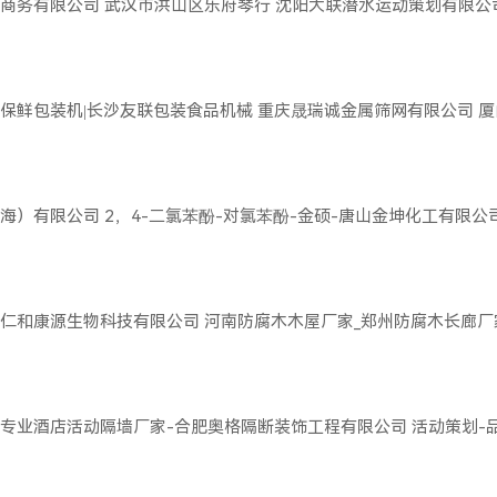
商务有限公司
武汉市洪山区乐府琴行
沈阳大联潜水运动策划有限公
保鲜包装机|长沙友联包装食品机械
重庆晟瑞诚金属筛网有限公司
厦
海）有限公司
2，4-二氯苯酚-对氯苯酚-金硕-唐山金坤化工有限公
仁和康源生物科技有限公司
河南防腐木木屋厂家_郑州防腐木长廊厂
专业酒店活动隔墙厂家-合肥奥格隔断装饰工程有限公司
活动策划-