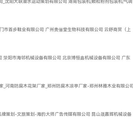
司_沈阳大联潜水运动策划有限公司
湖南包装机|颗粒粉剂包装机|气调
门市首步鞋业有限公司
广州贵俪堂生物科技有限公司
云舒商贸（上
司
荥阳市海邻机械设备有限公司
北京博恒鑫机械设备有限公司
广东
家_河南防腐木花架厂家_郑州防腐木凉亭厂家-郑州林雅木业有限公
品牌策划-文旅策划-海的大师广告传媒有限公司
昆山晟嘉辉机械设备