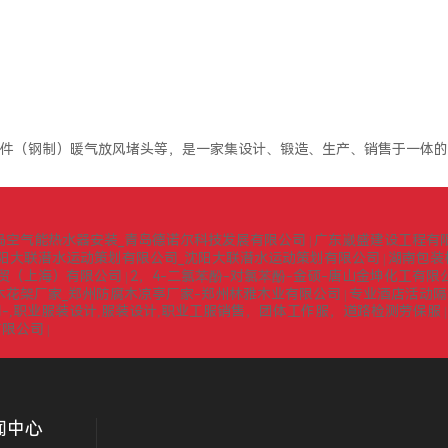
件（钢制）暖气放风堵头等，是一家集设计、锻造、生产、销售于一体的
岛空气能热水器安装_青岛德诺尔科技发展有限公司
广东崴盛建设工程有
|
阳大联潜水运动策划有限公司_沈阳大联潜水运动策划有限公司
湖南包装
|
贸（上海）有限公司
2，4-二氯苯酚-对氯苯酚-金硕-唐山金坤化工有限
|
木花架厂家_郑州防腐木凉亭厂家-郑州林雅木业有限公司
专业酒店活动隔
|
-,职业服装设计,服装设计,职业工服销售，团体工作服，道路检测劳保服
有限公司
|
闻中心