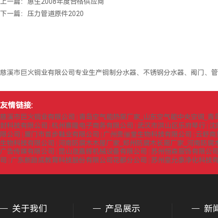
上一篇：
惠生2008年度合格供应商
下一篇：
压力管道原件2020
慈溪市巨火铜业有限公司专业生产铜制分水器、不锈钢分水器、阀门、管
友情链接:
慈溪市巨火铜业有限公司
青岛空气能热泵厂家_山东空气能中央空调_青
|
封科技有限公司
杭州赛隆电子商务有限公司
武汉市洪山区乐府琴行
沈
|
|
|
限公司
厦门市首步鞋业有限公司
广州贵俪堂生物科技有限公司
云舒商
|
|
|
生物科技有限公司
河南防腐木木屋厂家_郑州防腐木长廊厂家_河南防腐
|
广告传媒有限公司
昆山晟嘉辉机械设备有限公司
苏州恒森服饰有限公司
|
|
司
广东新励成教育科技股份有限公司花都分公司
苏州皇允泰净化科技
|
|
关于我们
产品展示
新