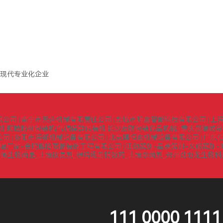
现代专业化企业
限公司
南宁市天佐机械有限责任公司
盐城市明鑫智能科技有限公司
上
|
|
|
机|颗粒粉剂包装机|气调保鲜包装机|长沙友联包装食品机械
重庆晟瑞诚金
|
公司
荥阳市海邻机械设备有限公司
北京博恒鑫机械设备有限公司
广东
|
|
|
墙厂家-合肥奥格隔断装饰工程有限公司
活动策划-品牌策划-文旅策划-
|
微生物菌肥_土壤改良剂_根结线虫特效药_土壤杀菌剂_郑州劲地龙生物
|
111 0000 1111