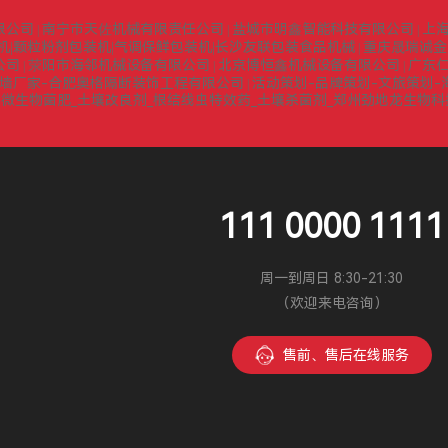
限公司
南宁市天佐机械有限责任公司
盐城市明鑫智能科技有限公司
上
|
|
|
机|颗粒粉剂包装机|气调保鲜包装机|长沙友联包装食品机械
重庆晟瑞诚金
|
公司
荥阳市海邻机械设备有限公司
北京博恒鑫机械设备有限公司
广东
|
|
|
墙厂家-合肥奥格隔断装饰工程有限公司
活动策划-品牌策划-文旅策划-
|
微生物菌肥_土壤改良剂_根结线虫特效药_土壤杀菌剂_郑州劲地龙生物
|
111 0000 1111
周一到周日 8:30-21:30
（欢迎来电咨询）
售前、售后在线服务