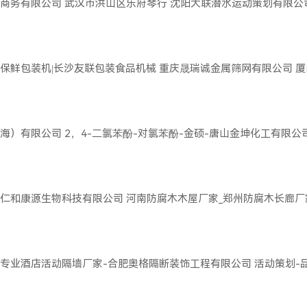
商务有限公司
武汉市洪山区乐府琴行
沈阳大联潜水运动策划有限公
保鲜包装机|长沙友联包装食品机械
重庆晟瑞诚金属筛网有限公司
厦
海）有限公司
2，4-二氯苯酚-对氯苯酚-金硕-唐山金坤化工有限公
仁和康源生物科技有限公司
河南防腐木木屋厂家_郑州防腐木长廊厂
专业酒店活动隔墙厂家-合肥奥格隔断装饰工程有限公司
活动策划-