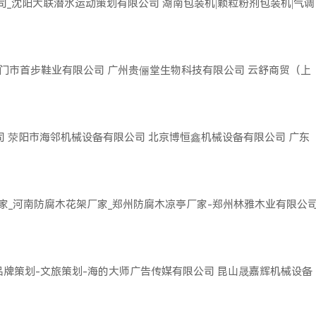
司_沈阳大联潜水运动策划有限公司
湖南包装机|颗粒粉剂包装机|气调
门市首步鞋业有限公司
广州贵俪堂生物科技有限公司
云舒商贸（上
司
荥阳市海邻机械设备有限公司
北京博恒鑫机械设备有限公司
广东
家_河南防腐木花架厂家_郑州防腐木凉亭厂家-郑州林雅木业有限公
品牌策划-文旅策划-海的大师广告传媒有限公司
昆山晟嘉辉机械设备