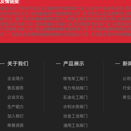
友情链接:
慈溪市巨火铜业有限公司
青岛空气能热泵厂家_山东空气能中央空调_青
|
封科技有限公司
杭州赛隆电子商务有限公司
武汉市洪山区乐府琴行
沈
|
|
|
限公司
厦门市首步鞋业有限公司
广州贵俪堂生物科技有限公司
云舒商
|
|
|
生物科技有限公司
河南防腐木木屋厂家_郑州防腐木长廊厂家_河南防腐
|
广告传媒有限公司
昆山晟嘉辉机械设备有限公司
苏州恒森服饰有限公司
|
|
司
广东新励成教育科技股份有限公司花都分公司
苏州皇允泰净化科技
|
|
关于我们
产品展示
新
企业简介
核电军工阀门
公司
售后服务
电力电站阀门
行业
企业文化
石油化工阀门
常见
生产能力
水利水务阀门
加入我们
冶金工业阀门
荣誉资质
通用工业阀门