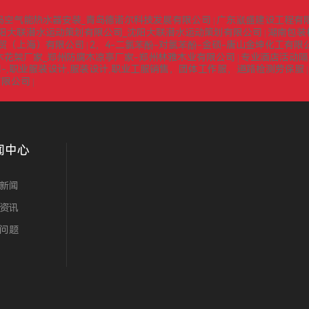
岛空气能热水器安装_青岛德诺尔科技发展有限公司
广东崴盛建设工程有
|
阳大联潜水运动策划有限公司_沈阳大联潜水运动策划有限公司
湖南包装
|
贸（上海）有限公司
2，4-二氯苯酚-对氯苯酚-金硕-唐山金坤化工有限
|
木花架厂家_郑州防腐木凉亭厂家-郑州林雅木业有限公司
专业酒店活动隔
|
-,职业服装设计,服装设计,职业工服销售，团体工作服，道路检测劳保服
有限公司
|
闻中心
新闻
资讯
问题